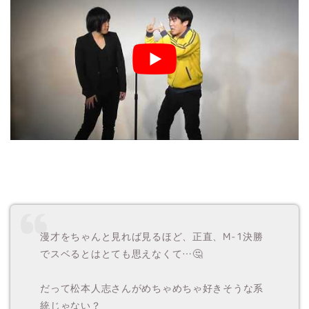
漫才をちゃんと見れば見るほど、正直、M-1決勝
でスベるとはとても思えなくて…🤔
だって松本人志さんがめちゃめちゃ好きそうな系
統じゃない？