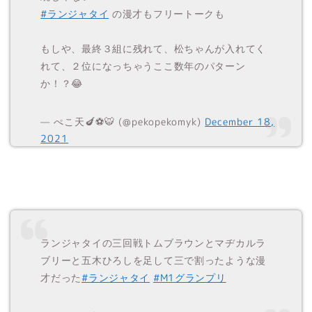
#ランジャタイ
の漫才もフリートークも
もしや、最終３組に残れて、松ちゃんが入れてく
れて、２位になっちゃうここ数年のパターン
か！？😂
— ぺこ天🍆⚽️🐯 (@pekopekomyk)
December 18,
2021
ランジャタイの三回戦トムブラウンとマヂカルラ
ブリーと五木ひろしを足して三で割ったような漫
才だった
#ランジャタイ
#M1グランプリ