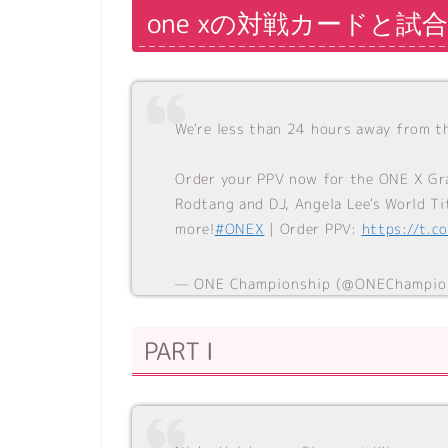
one xの対戦カードと試
We're less than 24 hours away from t
Order your PPV now for the ONE X Gr
Rodtang and DJ, Angela Lee's World Ti
more!
#ONEX
| Order PPV:
https://t.c
— ONE Championship (@ONEChampio
PART I