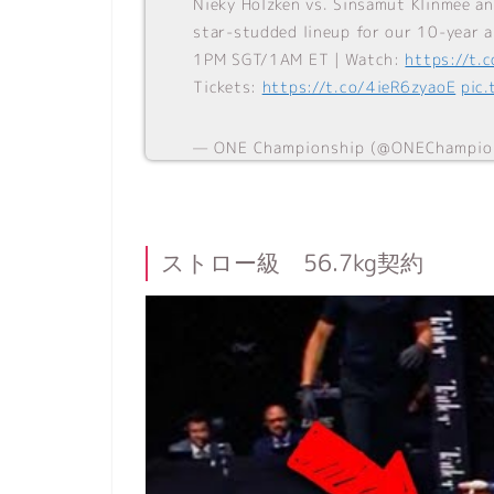
Nieky Holzken vs. Sinsamut Klinmee a
star-studded lineup for our 10-year 
1PM SGT/1AM ET | Watch:
https://t.
Tickets:
https://t.co/4ieR6zyaoE
pic
— ONE Championship (@ONEChampio
ストロー級 56.7kg契約