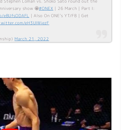
nd Stephen Loman vs. Shoko Sato round out the
anniversary show 🤩
#ONEX
| 26 March | Part I:
co/eBUfsODAFL
| Also On ONE’s YT/FB | Get
.twitter.com/eH3UIWiezF
nship)
March 21, 2022