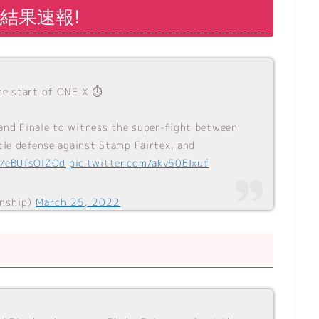
合結果速報!
he start of ONE X ⏱️
and Finale to witness the super-fight between
tle defense against Stamp Fairtex, and
o/eBUfsOlZOd
pic.twitter.com/akv50EIxuf
nship)
March 25, 2022